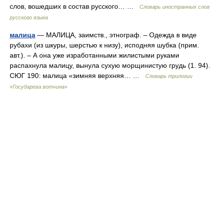
слов, вошедших в состав русского… …
Словарь иностранных слов
русского языка
малица
— МАЛИЦА, заимств., этнограф. – Одежда в виде
рубахи (из шкуры, шерстью к низу), исподняя шубка (прим.
авт.). – А она уже изработанными жилистыми руками
распахнула малицу, вынула сухую морщинистую грудь (1. 94).
СЮГ 190: малица «зимняя верхняя… …
Словарь трилогии
«Государева вотчина»