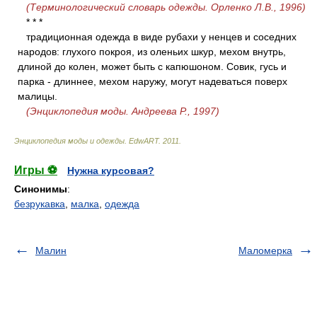
(Терминологический словарь одежды. Орленко Л.В., 1996)
* * *
традиционная одежда в виде рубахи у ненцев и соседних
народов: глухого покроя, из оленьих шкур, мехом внутрь,
длиной до колен, может быть с капюшоном. Совик, гусь и
парка - длиннее, мехом наружу, могут надеваться поверх
малицы.
(Энциклопедия моды. Андреева Р., 1997)
Энциклопедия моды и одежды
.
EdwART
.
2011
.
Игры ⚽
Нужна курсовая?
Синонимы
:
безрукавка
,
малка
,
одежда
Малин
Маломерка