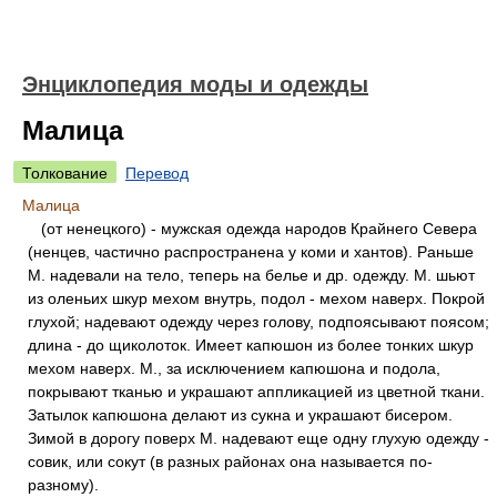
Энциклопедия моды и одежды
Малица
Толкование
Перевод
Малица
(от ненецкого) - мужская одежда народов Крайнего Севера
(ненцев, частично распространена у коми и хантов). Раньше
М. надевали на тело, теперь на белье и др. одежду. М. шьют
из оленьих шкур мехом внутрь, подол - мехом наверх. Покрой
глухой; надевают одежду через голову, подпоясывают поясом;
длина - до щиколоток. Имеет капюшон из более тонких шкур
мехом наверх. М., за исключением капюшона и подола,
покрывают тканью и украшают аппликацией из цветной ткани.
Затылок капюшона делают из сукна и украшают бисером.
Зимой в дорогу поверх М. надевают еще одну глухую одежду -
совик, или сокут (в разных районах она называется по-
разному).