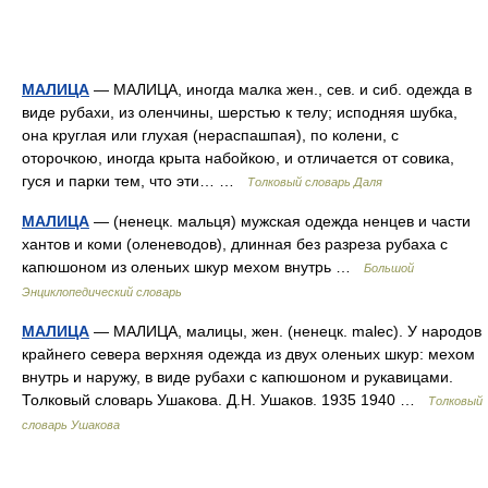
МАЛИЦА
— МАЛИЦА, иногда малка жен., сев. и сиб. одежда в
виде рубахи, из оленчины, шерстью к телу; исподняя шубка,
она круглая или глухая (нераспашпая), по колени, с
оторочкою, иногда крыта набойкою, и отличается от совика,
гуся и парки тем, что эти… …
Толковый словарь Даля
МАЛИЦА
— (ненецк. мальця) мужская одежда ненцев и части
хантов и коми (оленеводов), длинная без разреза рубаха с
капюшоном из оленьих шкур мехом внутрь …
Большой
Энциклопедический словарь
МАЛИЦА
— МАЛИЦА, малицы, жен. (ненецк. malec). У народов
крайнего севера верхняя одежда из двух оленьих шкур: мехом
внутрь и наружу, в виде рубахи с капюшоном и рукавицами.
Толковый словарь Ушакова. Д.Н. Ушаков. 1935 1940 …
Толковый
словарь Ушакова