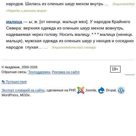
народов. Шилась из оленьих шкур мехом внутрь …
Энциклопедия
«Народы и религии мира»
малица
— ы; ж. [от ненецк. мальця мех]. У народов Крайнего
Севера: верхняя одежда из оленьих шкур мехом вовнутрь,
надеваемая через голову. Носить малицу. * * * малица (ненецк.
мальця), мужская одежда из оленьих шкур у ненцев и соседних
народов глухая… …
Энциклопедический словарь
© Академик, 2000-2026
18+
Обратная связь:
Техподдержка
,
Реклама на сайте
👣 Путешествия
Экспорт словарей на сайты
, сделанные на PHP,
Joomla,
Drupal,
WordPress, MODx.