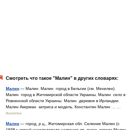
Смотреть что такое "Малин" в других словарях:
Малин
— Малин: Малин город в Бельгии (см. Мехелен).
Малин город в Житомирской области Украины. Малин село в
Ровненской области Украины. Малин деревня в Ирландии.
Малин Акерман актриса и модель. Константин Малин … …
Википедия
Малин
— город, р.ц., Житомирская обл. Селение Малин (с
1938 г. город) унаследовало название др. русск. города Малин,