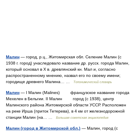
Малин
— город, р.ц., Житомирская обл. Селение Малин (с
1938 г. город) унаследовало название др. русск. города Малин,
который основал в X в. древлянский кн. Мал и, согласно
распространенному мнению, назвал его по своему имени;
городище древнего Малина… …
Топонимический словарь
Малин
— I Малин (Malines) французское название города
Мехелен в Бельгии. II Малин город (с 1938), центр
Малинского района Житомирской области УССР. Расположен
на реке Ирша (приток Тетерева), в 4 км от железнодорожной
станции Малин (на… …
Большая советская энциклопедия
Малин (город в Житомирской обл.)
— Малин, город (с