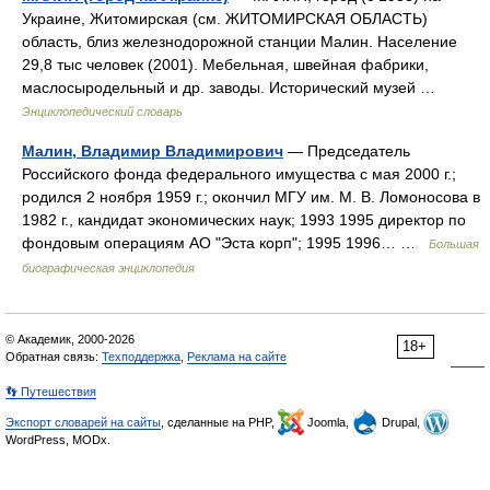
Украине, Житомирская (см. ЖИТОМИРСКАЯ ОБЛАСТЬ)
область, близ железнодорожной станции Малин. Население
29,8 тыс человек (2001). Мебельная, швейная фабрики,
маслосыродельный и др. заводы. Исторический музей …
Энциклопедический словарь
Малин, Владимир Владимирович
— Председатель
Российского фонда федерального имущества с мая 2000 г.;
родился 2 ноября 1959 г.; окончил МГУ им. М. В. Ломоносова в
1982 г., кандидат экономических наук; 1993 1995 директор по
фондовым операциям АО "Эста корп"; 1995 1996… …
Большая
биографическая энциклопедия
© Академик, 2000-2026
18+
Обратная связь:
Техподдержка
,
Реклама на сайте
👣 Путешествия
Экспорт словарей на сайты
, сделанные на PHP,
Joomla,
Drupal,
WordPress, MODx.