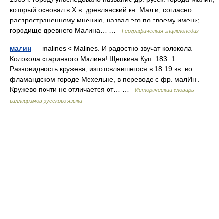
который основал в X в. древлянский кн. Мал и, согласно
распространенному мнению, назвал его по своему имени;
городище древнего Малина… …
Географическая энциклопедия
малин
— malines < Malines. И радостно звучат колокола
Колокола старинного Малина! Щепкина Куп. 183. 1.
Разновидность кружева, изготовлявшегося в 18 19 вв. во
фламандском городе Мехельне, в переводе с фр. малИн .
Кружево почти не отличается от… …
Исторический словарь
галлицизмов русского языка