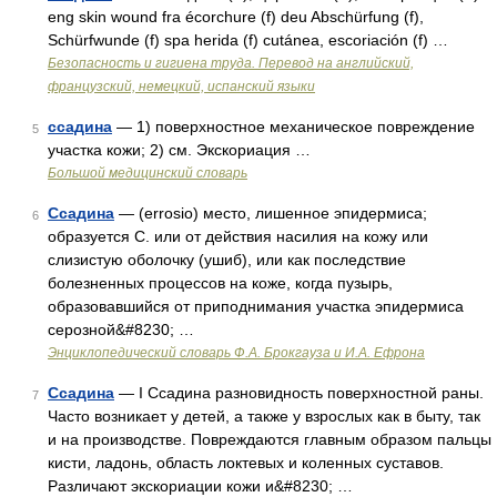
eng skin wound fra écorchure (f) deu Abschürfung (f),
Schürfwunde (f) spa herida (f) cutánea, escoriación (f) …
Безопасность и гигиена труда. Перевод на английский,
французский, немецкий, испанский языки
ссадина
— 1) поверхностное механическое повреждение
5
участка кожи; 2) см. Экскориация …
Большой медицинский словарь
Ссадина
— (errosio) место, лишенное эпидермиса;
6
образуется С. или от действия насилия на кожу или
слизистую оболочку (ушиб), или как последствие
болезненных процессов на коже, когда пузырь,
образовавшийся от приподнимания участка эпидермиса
серозной&#8230; …
Энциклопедический словарь Ф.А. Брокгауза и И.А. Ефрона
Ссадина
— I Ссадина разновидность поверхностной раны.
7
Часто возникает у детей, а также у взрослых как в быту, так
и на производстве. Повреждаются главным образом пальцы
кисти, ладонь, область локтевых и коленных суставов.
Различают экскориации кожи и&#8230; …