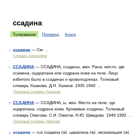
ссадина
Толкование
Перевод
Книги
ссадина
— См …
1
Словарь синонимов
ССАДИНА
— ССАДИНА, ссадины, жен. Рана, место, где
2
ссажена, оцарапана или содрана кожа на теле. Лицо
избитого было в ссадинах и кровоподтеках. Толковый
словарь Ушакова. Д.Н. Ушаков. 1935 1940 …
Толковый словарь Ушакова
ССАДИНА
— ССАДИНА, ы, жен. Место на теле, где
3
оцарапана, содрана кожа. Кровавые ссадины. Толковый
словарь Ожегова. С.И. Ожегов, Н.Ю. Шведова. 1949 1992 …
Толковый словарь Ожегова
ссадина
— rus ссадина (ж), царапина (ж); экскориация (ж)
4