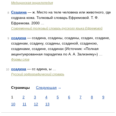
Медицинская энциклопедия
Ссадина
— ж. Место на теле человека или животного, где
8
содрана кожа. Толковый словарь Ефремовой. Т. Ф.
Ефремова. 2000 …
Современный толковый словарь русского языка Ефремовой
ссадина
— ссадина, ссадины, ссадины, ссадин, ссадине,
9
ссадинам, ссадину, ссадины, ссадиной, ссадиною,
ссадинами, ссадине, ссадинах (Источник: «Полная
акцентуированная парадигма по А. А. Зализняку») …
Формы слов
ссадина
— сс адина, ы …
10
Русский орфографический словарь
Страницы
Следующая
→
1
2
3
4
5
6
7
8
9
10
11
12
13