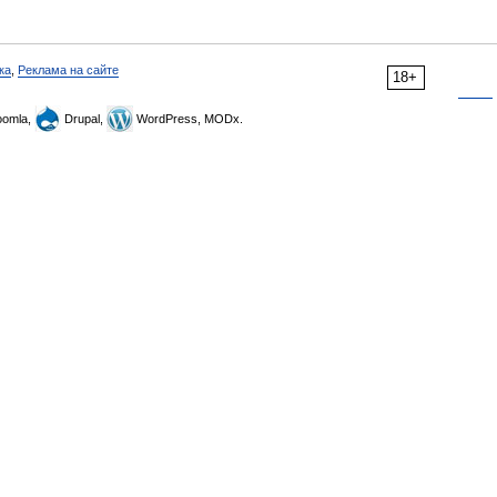
ка
,
Реклама на сайте
18+
omla,
Drupal,
WordPress, MODx.