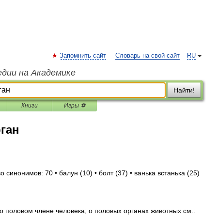
Запомнить сайт
Словарь на свой сайт
RU
едии на Академике
Найти!
Книги
Игры ⚽
ган
о синонимов: 70 • балун (10) • болт (37) • ванька встанька (25)
о половом члене человека; о половых органах животных см.: