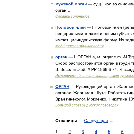
мужской орган
— сущ., кол во синоним
7
орган …
Словарь синонимов
Половой член
— I Половой член (peni
8
пещеристыми телами и одним губчатым.
имеют цилиндрическую форму. Их задн
Медицинская энциклопедия
орган
— I. ОРГАН а, м. organe m. &LT;г
9
Скоро распространится орган в груди тв
В. Веселитский. // РР 1868 6 74. Я все
Исторический словарь галлицизмов русског
ОРГАН
— Руководящий орган. Жарг. мо
10
органах. Жарг. мед. Шутл. Работать гин
Врач гинеколог. Мокиенко, Никитина 1
Большой словарь русских поговорок
Страницы
Следующая
→
1
2
3
4
5
6