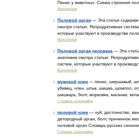
Пенис у животных. Схема строения пол
Википедия
Половой орган
— Эта статья содержи
3
смотри статью: Репродуктивная систем
которые участвуют в производстве пол
Википедия
Половой орган человека
— Эта стать
4
анатомии смотри статью: Репродуктивн
систем, которые участвуют в производ
Википедия
мужской член
— пенис, шершавый, шпал
5
убивец, член, штык, шишка, шомпол, ог
шишкарь, болт, морковка, мальчик, кил
Словарь синонимов
половой член
— хуй; достоинство, ван
6
детородный орган, болт, причинное мес
половой орган Словарь русских синони
Словарь синонимов