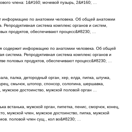
ового члена: 1&#160; мочевой пузырь, 2&#160; …
т информацию по анатомии человека. Об общей анатомии
а. Репродуктивная система комплекс органов и систем,
овых продуктов, обеспечивают процесс&#8230; …
я содержит информацию по анатомии человека. Об общей
ая система. Репродуктивная система комплекс органов и
стве половых продуктов, обеспечивают процесс&#8230; …
а, палка, детородный орган, хер, елда, пипка, штучка,
урец, смычок, штопор, спонсор, солопина, шершавка,
а, мужское достоинство, мужской половой орган …
ька встанька, мужской орган, пипетка, пенис, сморчок, конец,
то, мужской член, мужское достоинство, пипка, мужской
мов. половой член сущ., кол во&#8230; …