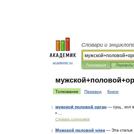
Словари и энциклоп
academic.ru
Толкования
Переводы
мужской+половой+ор
Толкование
Перевод
Книги
мужской половой орган
— сущ., кол в
1
• …
Словарь синонимов
Мужской половой член
— Эта статья 
2