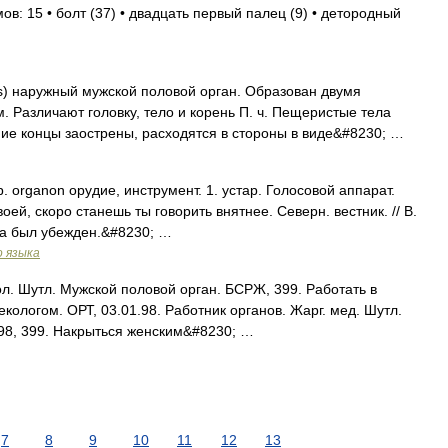
ов: 15 • болт (37) • двадцать первый палец (9) • детородный
s) наружный мужской половой орган. Образован двумя
 Различают головку, тело и корень П. ч. Пещеристые тела
ие концы заострены, расходятся в стороны в виде&#8230; …
р. organon орудие, инструмент. 1. устар. Голосовой аппарат.
оей, скоро станешь ты говорить внятнее. Северн. вестник. // В.
гда был убежден.&#8230; …
о языка
л. Шутл. Мужской половой орган. БСРЖ, 399. Работать в
екологом. ОРТ, 03.01.98. Работник органов. Жарг. мед. Шутл.
998, 399. Накрыться женским&#8230; …
7
8
9
10
11
12
13