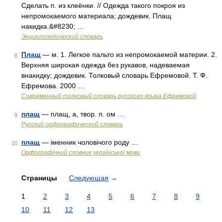
Сделать п. из клеёнки. // Одежда такого покроя из
непромокаемого материала; дождевик. Плащ
накидка.&#8230; …
Энциклопедический словарь
Плащ
— м. 1. Легкое пальто из непромокаемой материи. 2.
8
Верхняя широкая одежда без рукавов, надеваемая
внакидку; дождевик. Толковый словарь Ефремовой. Т. Ф.
Ефремова. 2000 …
Современный толковый словарь русского языка Ефремовой
плащ
— плащ, а, твор. п. ом …
9
Русский орфографический словарь
плащ
— іменник чоловічого роду …
10
Орфографічний словник української мови
Страницы
Следующая
→
1
2
3
4
5
6
7
8
9
10
11
12
13