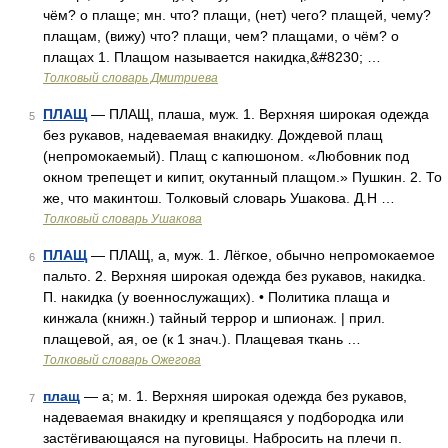
чём? о плаще; мн. что? плащи, (нет) чего? плащей, чему?
плащам, (вижу) что? плащи, чем? плащами, о чём? о
плащах 1. Плащом называется накидка,&#8230; …
Толковый словарь Дмитриева
ПЛАЩ
— ПЛАЩ, плаша, муж. 1. Верхняя широкая одежда
5
без рукавов, надеваемая внакидку. Дождевой плащ
(непромокаемый). Плащ с капюшоном. «Любовник под
окном трепещет и кипит, окутанный плащом.» Пушкин. 2. То
же, что макинтош. Толковый словарь Ушакова. Д.Н …
Толковый словарь Ушакова
ПЛАЩ
— ПЛАЩ, а, муж. 1. Лёгкое, обычно непромокаемое
6
пальто. 2. Верхняя широкая одежда без рукавов, накидка.
П. накидка (у военнослужащих). • Политика плаща и
кинжала (книжн.) тайный террор и шпионаж. | прил.
плащевой, ая, ое (к 1 знач.). Плащевая ткань …
Толковый словарь Ожегова
плащ
— а; м. 1. Верхняя широкая одежда без рукавов,
7
надеваемая внакидку и крепящаяся у подбородка или
застёгивающаяся на пуговицы. Набросить на плечи п.