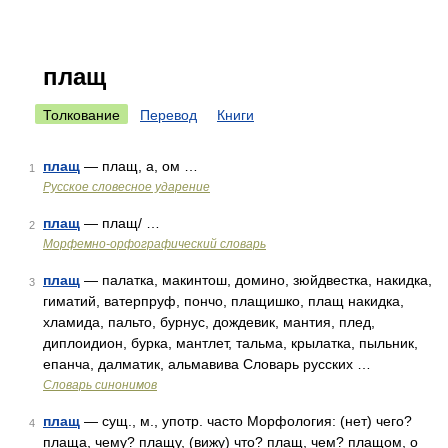
плащ
Толкование
Перевод
Книги
плащ
— плащ, а, ом …
1
Русское словесное ударение
плащ
— плащ/ …
2
Морфемно-орфографический словарь
плащ
— палатка, макинтош, домино, зюйдвестка, накидка,
3
гиматий, ватерпруф, пончо, плащишко, плащ накидка,
хламида, пальто, бурнус, дождевик, мантия, плед,
диплоидион, бурка, мантлет, тальма, крылатка, пыльник,
епанча, далматик, альмавива Словарь русских …
Словарь синонимов
плащ
— сущ., м., употр. часто Морфология: (нет) чего?
4
плаща, чему? плащу, (вижу) что? плащ, чем? плащом, о