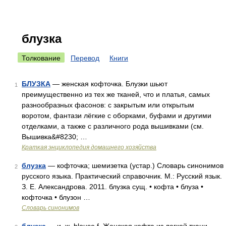
блузка
Толкование
Перевод
Книги
БЛУЗКА
— женская кофточка. Блузки шьют
1
преимущественно из тех же тканей, что и платья, самых
разнообразных фасонов: с закрытым или открытым
воротом, фантази лёгкие с оборками, буфами и другими
отделками, а также с различного рода вышивками (см.
Вышивка&#8230; …
Краткая энциклопедия домашнего хозяйства
блузка
— кофточка; шемизетка (устар.) Словарь синонимов
2
русского языка. Практический справочник. М.: Русский язык.
З. Е. Александрова. 2011. блузка сущ. • кофта • блуза •
кофточка • блузон …
Словарь синонимов