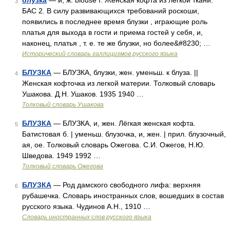
блузка
— и, ж. blouse f. Женская кофта из легкой ткани.
3
БАС 2. В силу развивающихся требований роскоши,
появились в последнее время блузки , играющие роль
платья для выхода в гости и приема гостей у себя, и,
наконец, платья , т. е. те же блузки, но более&#8230; …
Исторический словарь галлицизмов русского языка
БЛУЗКА
— БЛУЗКА, блузки, жен. уменьш. к блуза. ||
4
Женская кофточка из легкой материи. Толковый словарь
Ушакова. Д.Н. Ушаков. 1935 1940 …
Толковый словарь Ушакова
БЛУЗКА
— БЛУЗКА, и, жен. Лёгкая женская кофта.
5
Батистовая б. | уменьш. блузочка, и, жен. | прил. блузочный,
ая, ое. Толковый словарь Ожегова. С.И. Ожегов, Н.Ю.
Шведова. 1949 1992 …
Толковый словарь Ожегова
БЛУЗКА
— Род дамского свободного лифа: верхняя
6
рубашечка. Словарь иностранных слов, вошедших в состав
русского языка. Чудинов А.Н., 1910 …
Словарь иностранных слов русского языка