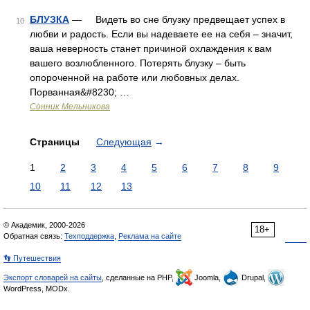
БЛУЗКА
— Видеть во сне блузку предвещает успех в
10
любви и радость. Если вы надеваете ее на себя – значит,
ваша неверность станет причиной охлаждения к вам
вашего возлюбленного. Потерять блузку – быть
опороченной на работе или любовных делах.
Порванная&#8230; …
Сонник Мельникова
Страницы
Следующая
→
1
2
3
4
5
6
7
8
9
10
11
12
13
© Академик, 2000-2026
18+
Обратная связь:
Техподдержка
,
Реклама на сайте
👣 Путешествия
Экспорт словарей на сайты
, сделанные на PHP,
Joomla,
Drupal,
WordPress, MODx.