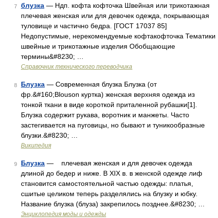
блузка
— Ндп. кофта кофточка Швейная или трикотажная
7
плечевая женская или для девочек одежда, покрывающая
туловище и частично бедра. [ГОСТ 17037 85]
Недопустимые, нерекомендуемые кофтакофточка Тематики
швейные и трикотажные изделия Обобщающие
термины&#8230; …
Справочник технического переводчика
Блузка
— Современная блузка Блузка (от
8
фр.&#160;Blouson куртка) женская верхняя одежда из
тонкой ткани в виде короткой приталенной рубашки[1].
Блузка содержит рукава, воротник и манжеты. Часто
застегивается на пуговицы, но бывают и туникообразные
блузки.&#8230; …
Википедия
Блузка
— плечевая женская и для девочек одежда
9
длиной до бедер и ниже. В XIX в. в женской одежде лиф
становится самостоятельной частью одежды: платья,
сшитые целиком теперь разделялись на блузку и юбку.
Название блузка (блуза) закрепилось позднее.&#8230; …
Энциклопедия моды и одежды