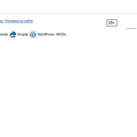
ка
,
Реклама на сайте
18+
omla,
Drupal,
WordPress, MODx.