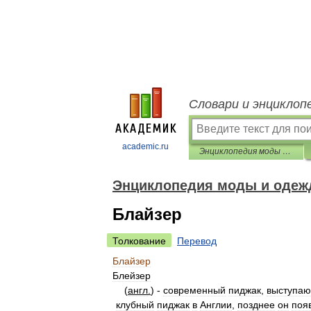
Словари и энциклоп
academic.ru
Энциклопедия моды и одежды
Энциклопедия моды и оде
Блайзер
Толкование
Перевод
Блайзер
Блейзер
(
англ
.
) -
современный
пиджак
,
выступа
клубный
пиджак
в
Англии
,
позднее
он
поя