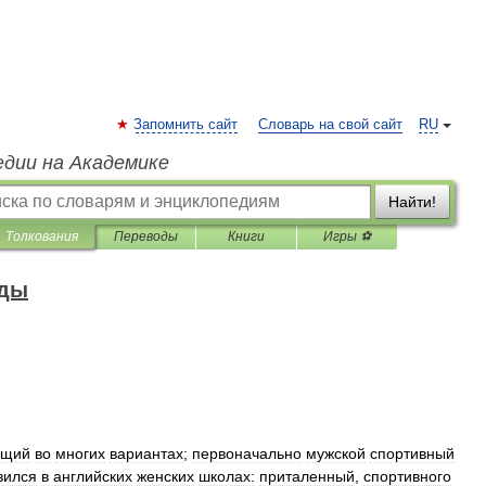
Запомнить сайт
Словарь на свой сайт
RU
едии на Академике
Найти!
Толкования
Переводы
Книги
Игры ⚽
жды
ющий
во
многих
вариантах
;
первоначально
мужской
спортивный
вился
в
английских
женских
школах:
приталенный
,
спортивного