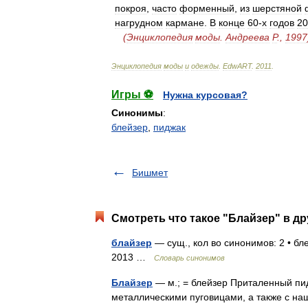
покроя
,
часто
форменный
,
из
шерстяной
нагрудном
кармане
.
В
конце
60
-
х
годов
20
(
Энциклопедия
моды
.
Андреева
Р
.,
1997
Энциклопедия
моды
и
одежды
.
EdwART
.
2011
.
Игры ⚽
Нужна курсовая?
Синонимы
:
блейзер
,
пиджак
Бишмет
Смотреть что такое "Блайзер" в др
блайзер
— сущ., кол во синонимов: 2 • бл
2013 …
Словарь синонимов
Блайзер
— м.; = блейзер Приталенный пид
металлическими пуговицами, а также с на