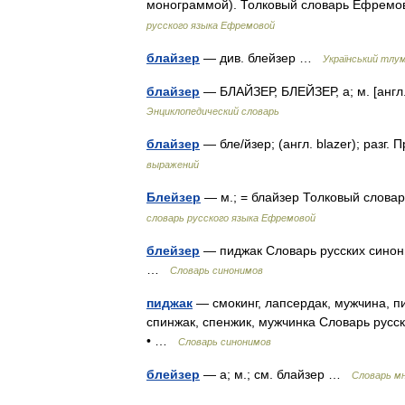
монограммой). Толковый словарь Ефремо
русского языка Ефремовой
блайзер
— див. блейзер …
Український тлу
блайзер
— БЛАЙЗЕР, БЛЕЙЗЕР, а; м. [англ
Энциклопедический словарь
блайзер
— бле/йзер; (англ. blazer); раз
выражений
Блейзер
— м.; = блайзер Толковый слова
словарь русского языка Ефремовой
блейзер
— пиджак Словарь русских синоним
…
Словарь синонимов
пиджак
— смокинг, лапсердак, мужчина, пи
спинжак, спенжик, мужчинка Словарь русски
• …
Словарь синонимов
блейзер
— а; м.; см. блайзер …
Словарь м