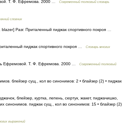
вой. Т. Ф. Ефремова. 2000 …
Современный толковый словарь
мачний словник
. blazer] Разг. Приталенный пиджак спортивного покроя …
г. Приталенный пиджак спортивного покроя …
Словарь многих
рь Ефремовой. Т. Ф. Ефремова. 2000 …
Современный толковый
ов. блейзер сущ., кол во синонимов: 2 • блайзер (2) • пиджак
джачок, блейзер, куртка, лепень, сюртук, жакет, пиджачишко,
х синонимов. пиджак сущ., кол во синонимов: 15 • блайзер (2)
ногих выражений