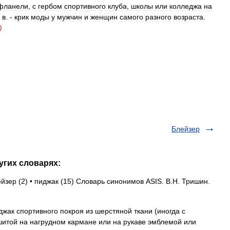
фланели
,
с
гербом
спортивного
клуба
,
школы
или
колледжа
на
в
. -
крик
моды
у
мужчин
и
женщин
самого
разного
возраста
.
)
Блейзер
угих словарях:
ейзер (2) • пиджак (15) Словарь синонимов ASIS. В.Н. Тришин.
жак спортивного покроя из шерстяной ткани (иногда с
шитой на нагрудном кармане или на рукаве эмблемой или