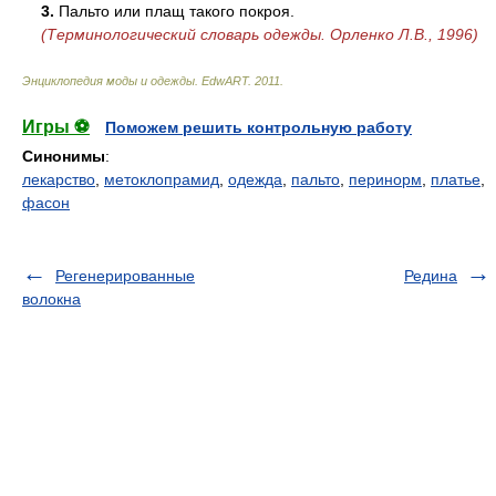
3.
Пальто или плащ такого покроя.
(Терминологический словарь одежды. Орленко Л.В., 1996)
Энциклопедия моды и одежды
.
EdwART
.
2011
.
Игры ⚽
Поможем решить контрольную работу
Синонимы
:
лекарство
,
метоклопрамид
,
одежда
,
пальто
,
перинорм
,
платье
,
фасон
Регенерированные
Редина
волокна