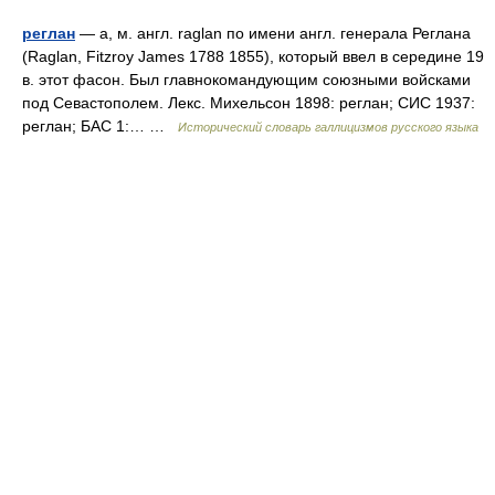
реглан
— а, м. англ. raglan по имени англ. генерала Реглана
(Raglan, Fitzroy James 1788 1855), который ввел в середине 19
в. этот фасон. Был главнокомандующим союзными войсками
под Севастополем. Лекс. Михельсон 1898: реглан; СИС 1937:
реглан; БАС 1:… …
Исторический словарь галлицизмов русского языка