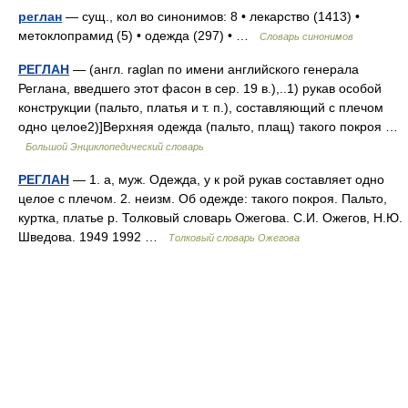
реглан
— сущ., кол во синонимов: 8 • лекарство (1413) •
метоклопрамид (5) • одежда (297) • …
Словарь синонимов
РЕГЛАН
— (англ. raglan по имени английского генерала
Реглана, введшего этот фасон в сер. 19 в.),..1) рукав особой
конструкции (пальто, платья и т. п.), составляющий с плечом
одно целое2)]Верхняя одежда (пальто, плащ) такого покроя …
Большой Энциклопедический словарь
РЕГЛАН
— 1. а, муж. Одежда, у к рой рукав составляет одно
целое с плечом. 2. неизм. Об одежде: такого покроя. Пальто,
куртка, платье р. Толковый словарь Ожегова. С.И. Ожегов, Н.Ю.
Шведова. 1949 1992 …
Толковый словарь Ожегова