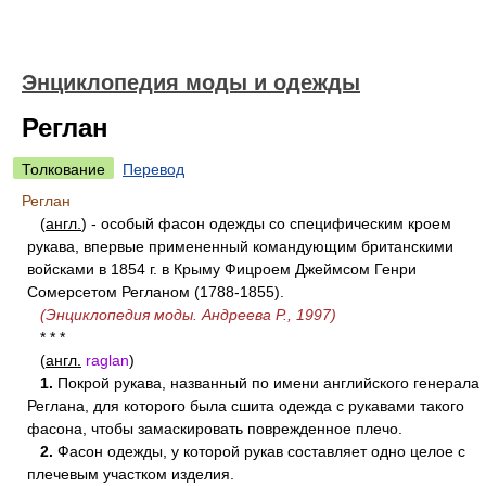
Энциклопедия моды и одежды
Реглан
Толкование
Перевод
Реглан
(
англ.
) - особый фасон одежды со специфическим кроем
рукава, впервые примененный командующим британскими
войсками в 1854 г. в Крыму Фицроем Джеймсом Генри
Сомерсетом Регланом (1788-1855).
(Энциклопедия моды. Андреева Р., 1997)
* * *
(
англ.
raglan
)
1.
Покрой рукава, названный по имени английского генерала
Реглана, для которого была сшита одежда с рукавами такого
фасона, чтобы замаскировать поврежденное плечо.
2.
Фасон одежды, у которой рукав составляет одно целое с
плечевым участком изделия.