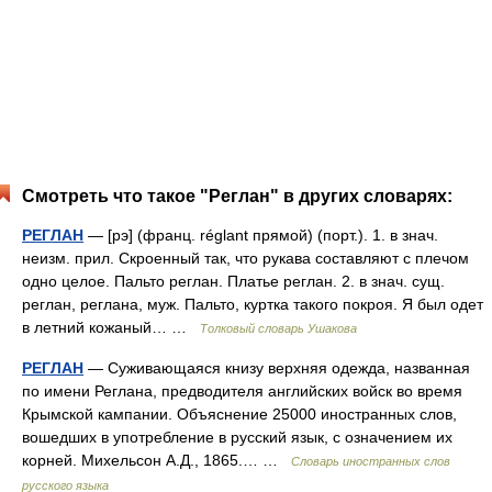
Смотреть что такое "Реглан" в других словарях:
РЕГЛАН
— [рэ] (франц. réglant прямой) (порт.). 1. в знач.
неизм. прил. Скроенный так, что рукава составляют с плечом
одно целое. Пальто реглан. Платье реглан. 2. в знач. сущ.
реглан, реглана, муж. Пальто, куртка такого покроя. Я был одет
в летний кожаный… …
Толковый словарь Ушакова
РЕГЛАН
— Суживающаяся книзу верхняя одежда, названная
по имени Реглана, предводителя английских войск во время
Крымской кампании. Объяснение 25000 иностранных слов,
вошедших в употребление в русский язык, с означением их
корней. Михельсон А.Д., 1865.… …
Словарь иностранных слов
русского языка