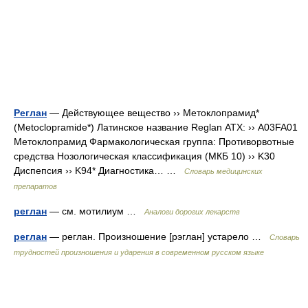
Реглан
— Действующее вещество ›› Метоклопрамид*
(Metoclopramide*) Латинское название Reglan АТХ: ›› A03FA01
Метоклопрамид Фармакологическая группа: Противорвотные
средства Нозологическая классификация (МКБ 10) ›› K30
Диспепсия ›› K94* Диагностика… …
Словарь медицинских
препаратов
реглан
— см. мотилиум …
Аналоги дорогих лекарств
реглан
— реглан. Произношение [рэглан] устарело …
Словарь
трудностей произношения и ударения в современном русском языке