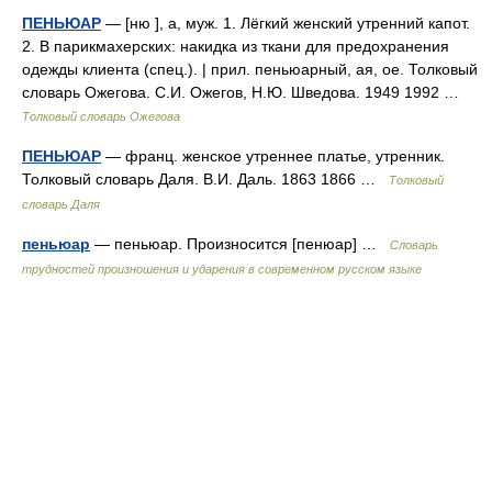
ПЕНЬЮАР
— [ню ], а, муж. 1. Лёгкий женский утренний капот.
2. В парикмахерских: накидка из ткани для предохранения
одежды клиента (спец.). | прил. пеньюарный, ая, ое. Толковый
словарь Ожегова. С.И. Ожегов, Н.Ю. Шведова. 1949 1992 …
Толковый словарь Ожегова
ПЕНЬЮАР
— франц. женское утреннее платье, утренник.
Толковый словарь Даля. В.И. Даль. 1863 1866 …
Толковый
словарь Даля
пеньюар
— пеньюар. Произносится [пенюар] …
Словарь
трудностей произношения и ударения в современном русском языке