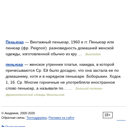
Пеньюар
— Винтажный пеньюар, 1960 е гг. Пеньюар или
пенюар (фр. Peignoir) разновидность домашней женской
одежды, изготовленной обычно из кру …
Википедия
пеньюар
— женское утреннее платье, накидка, в которой
причесываются Ср. Ей было досадно, что она застала ее по
домашнему, хотя и в нарядном пеньюаре. Боборыкин. Ходок.
1, 16. Ср. Многие горничные не употребляли иностранное
слово пеньюар, а называли по… …
Большой толково-
фразеологический словарь Михельсона
© Академик, 2000-2026
18+
Обратная связь:
Техподдержка
,
Реклама на сайте
👣 Путешествия