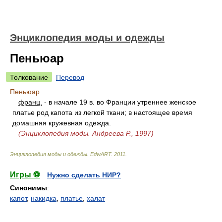
Энциклопедия моды и одежды
Пеньюар
Толкование
Перевод
Пеньюар
франц.
- в начале 19 в. во Франции утреннее женское
платье род капота из легкой ткани; в настоящее время
домашняя кружевная одежда.
(Энциклопедия моды. Андреева Р., 1997)
Энциклопедия моды и одежды
.
EdwART
.
2011
.
Игры ⚽
Нужно сделать НИР?
Синонимы
:
капот
,
накидка
,
платье
,
халат