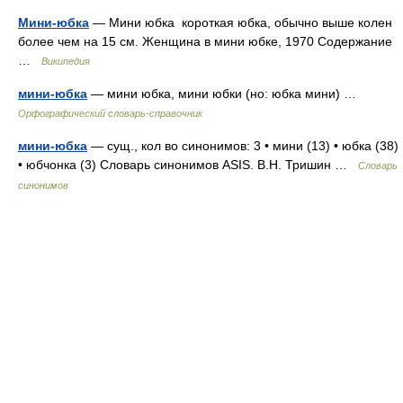
Мини-юбка
— Мини юбка короткая юбка, обычно выше колен
более чем на 15 см. Женщина в мини юбке, 1970 Содержание
…
Википедия
мини-юбка
— мини юбка, мини юбки (но: юбка мини) …
Орфографический словарь-справочник
мини-юбка
— сущ., кол во синонимов: 3 • мини (13) • юбка (38)
• юбчонка (3) Словарь синонимов ASIS. В.Н. Тришин …
Словарь
синонимов