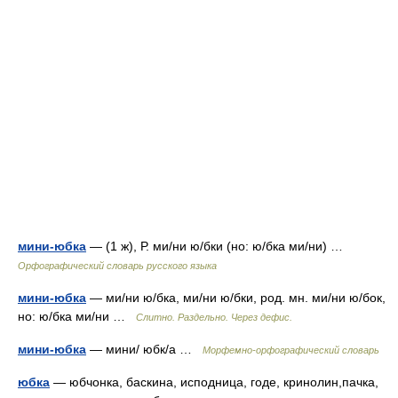
мини-юбка
— (1 ж), Р. ми/ни ю/бки (но: ю/бка ми/ни) …
Орфографический словарь русского языка
мини-юбка
— ми/ни ю/бка, ми/ни ю/бки, род. мн. ми/ни ю/бок,
но: ю/бка ми/ни …
Слитно. Раздельно. Через дефис.
мини-юбка
— мини/ юбк/а …
Морфемно-орфографический словарь
юбка
— юбчонка, баскина, исподница, годе, кринолин,пачка,