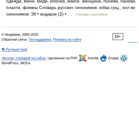
одежда, мини, миди, юбочка, макси, женщина, понева, панева,
плахта, фижмы Словарь русских синонимов. юбка сущ., кол во
синонимов: 38 • андарак (2) • …
Словарь синонимов
© Академик, 2000-2026
18+
Обратная связь:
Техподдержка
,
Реклама на сайте
👣 Путешествия
Экспорт словарей на сайты
, сделанные на PHP,
Joomla,
Drupal,
WordPress, MODx.