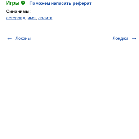
Игры ⚽
Поможем написать реферат
Синонимы
:
астероид
,
имя
,
лолита
Локоны
Лонджи