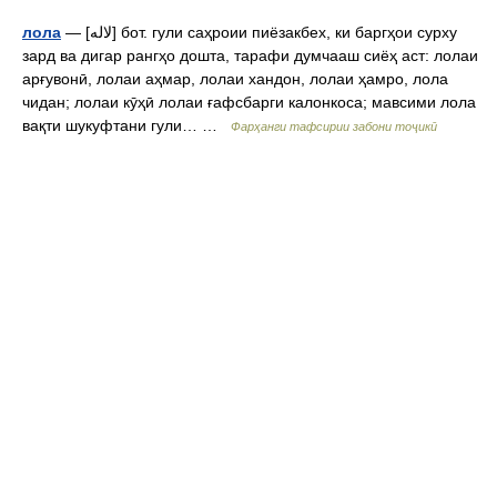
лола
— [لاله] бот. гули саҳроии пиёзакбех, ки баргҳои сурху
зард ва дигар рангҳо дошта, тарафи думчааш сиёҳ аст: лолаи
арғувонӣ, лолаи аҳмар, лолаи хандон, лолаи ҳамро, лола
чидан; лолаи кӯҳӣ лолаи ғафсбарги калонкоса; мавсими лола
вақти шукуфтани гули… …
Фарҳанги тафсирии забони тоҷикӣ