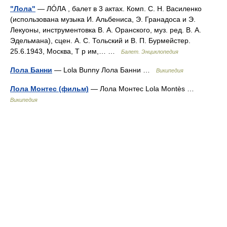
"Лола"
— ЛÓЛА , балет в 3 актах. Комп. С. Н. Василенко
(использована музыка И. Альбениса, Э. Гранадоса и Э.
Лекуоны, инструментовка В. А. Оранского, муз. ред. В. А.
Эдельмана), сцен. A. C. Тольский и В. П. Бурмейстер.
25.6.1943, Москва, Т р им,… …
Балет. Энциклопедия
Лола Банни
— Lola Bunny Лола Банни …
Википедия
Лола Монтес (фильм)
— Лола Монтес Lola Montès …
Википедия