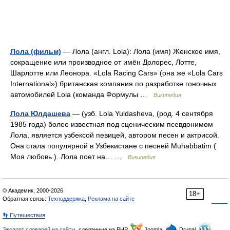
Лола (фильм)
— Лола (англ. Lola): Лола (имя) Женское имя,
сокращение или производное от имён Долорес, Лотте,
Шарлотте или Леонора. «Lola Racing Cars» (она же «Lola Cars
International») британская компания по разработке гоночных
автомобилей Lola (команда Формулы …
Википедия
Лола Юлдашева
— (узб. Lola Yuldasheva, (род. 4 сентября
1985 года) более известная под сценическим псевдонимом
Лола, является узбексой певицей, автором песен и актрисой.
Она стала популярной в Узбекистане с песней Muhabbatim (
Моя любовь ). Лола поет на… …
Википедия
© Академик, 2000-2026
18+
Обратная связь:
Техподдержка
,
Реклама на сайте
👣 Путешествия
Экспорт словарей на сайты
, сделанные на PHP,
Joomla,
Drupal,