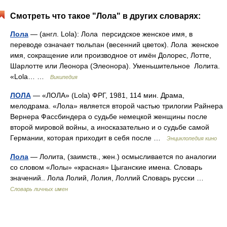
Смотреть что такое "Лола" в других словарях:
Лола
— (англ. Lola): Лола персидское женское имя, в
переводе означает тюльпан (весенний цветок). Лола женское
имя, сокращение или производное от имён Долорес, Лотте,
Шарлотте или Леонора (Элеонора). Уменьшительное Лолита.
«Lola… …
Википедия
ЛОЛА
— «ЛОЛА» (Lola) ФРГ, 1981, 114 мин. Драма,
мелодрама. «Лола» является второй частью трилогии Райнера
Вернера Фассбиндера о судьбе немецкой женщины после
второй мировой войны, а иносказательно и о судьбе самой
Германии, которая приходит в себя после …
Энциклопедия кино
Лола
— Лолита, (заимств., жен.) осмысливается по аналогии
со словом «Лолы» «красная» Цыганские имена. Словарь
значений.. Лола Лолий, Лолия, Лоллий Словарь русски …
Словарь личных имен