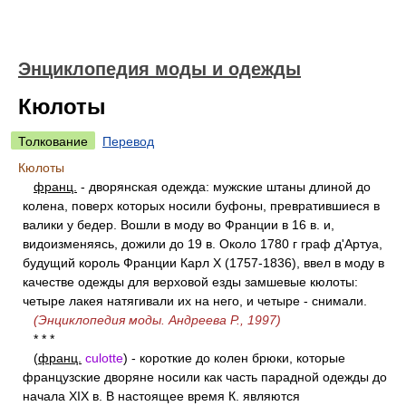
Энциклопедия моды и одежды
Кюлоты
Толкование
Перевод
Кюлоты
франц.
- дворянская одежда: мужские штаны длиной до
колена, поверх которых носили буфоны, превратившиеся в
валики у бедер. Вошли в моду во Франции в 16 в. и,
видоизменяясь, дожили до 19 в. Около 1780 г граф д'Артуа,
будущий король Франции Карл X (1757-1836), ввел в моду в
качестве одежды для верховой езды замшевые кюлоты:
четыре лакея натягивали их на него, и четыре - снимали.
(Энциклопедия моды. Андреева Р., 1997)
* * *
(
франц.
culotte
) - короткие до колен брюки, которые
французские дворяне носили как часть парадной одежды до
начала XIX в. В настоящее время К. являются