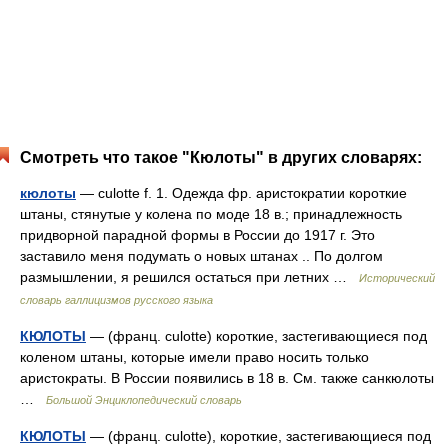
Смотреть что такое "Кюлоты" в других словарях:
кюлоты
— culotte f. 1. Одежда фр. аристократии короткие
штаны, стянутые у колена по моде 18 в.; принадлежность
придворной парадной формы в России до 1917 г. Это
заставило меня подумать о новых штанах .. По долгом
размышлении, я решился остаться при летних …
Исторический
словарь галлицизмов русского языка
КЮЛОТЫ
— (франц. culotte) короткие, застегивающиеся под
коленом штаны, которые имели право носить только
аристократы. В России появились в 18 в. См. также санкюлоты
…
Большой Энциклопедический словарь
КЮЛОТЫ
— (франц. culotte), короткие, застегивающиеся под