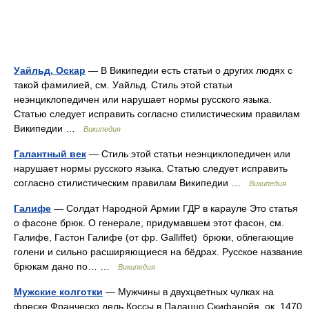
Уайльд, Оскар
— В Википедии есть статьи о других людях с
такой фамилией, см. Уайльд. Стиль этой статьи
неэнциклопедичен или нарушает нормы русского языка.
Статью следует исправить согласно стилистическим правилам
Википедии …
Википедия
Галантный век
— Стиль этой статьи неэнциклопедичен или
нарушает нормы русского языка. Статью следует исправить
согласно стилистическим правилам Википедии …
Википедия
Галифе
— Солдат Народной Армии ГДР в карауле Это статья
о фасоне брюк. О генерале, придумавшем этот фасон, см.
Галифе, Гастон Галифе (от фр. Galliffet) брюки, облегающие
голени и сильно расширяющиеся на бёдрах. Русское название
брюкам дано по… …
Википедия
Мужские колготки
— Мужчины в двухцветных чулках на
фреске Франческо дель Коссы в Палаццо Скифанойя, ок. 1470