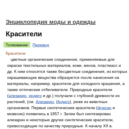
Энциклопедия моды и одежды
Красители
Толкование
Перевод
Красители
цветные органические соединения, применяемые для
окраски текстильных материалов, кожи, мехов, пластмасс и
др. К ним относятся также бесцветные соединения, из которых
окрашивающие вещества образуются после нанесения на
материалы, например, красители для холодного крашения, а
также оптические отбеливатели. Природные красители
(
ализарин
,
индиго
и др.) получали с глубокой древности из
растений, (см.
Ализарин
,
Индиго
), реже из животных
организмов. Первые синтетические красители (
фуксин
и
мовесин) появились в 1857 г. Затем был синтезирован
ализарин и некоторые другие синтетические красители,
превосходящие по качеству природные. К началу XX в.