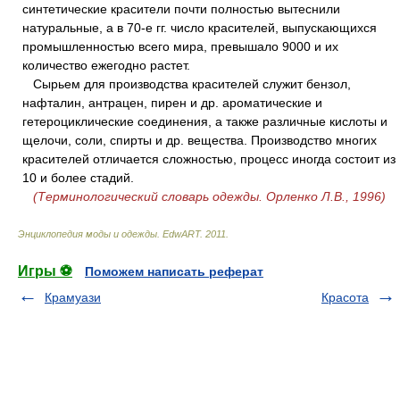
синтетические красители почти полностью вытеснили
натуральные, а в 70-е гг. число красителей, выпускающихся
промышленностью всего мира, превышало 9000 и их
количество ежегодно растет.
Сырьем для производства красителей служит бензол,
нафталин, антрацен, пирен и др. ароматические и
гетероциклические соединения, а также различные кислоты и
щелочи, соли, спирты и др. вещества. Производство многих
красителей отличается сложностью, процесс иногда состоит из
10 и более стадий.
(Терминологический словарь одежды. Орленко Л.В., 1996)
Энциклопедия моды и одежды
.
EdwART
.
2011
.
Игры ⚽
Поможем написать реферат
Крамуази
Красота