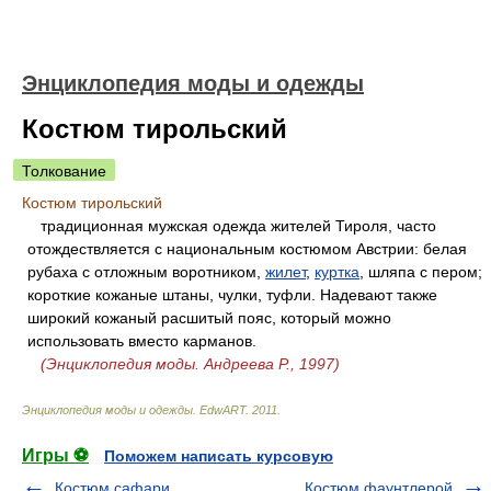
Энциклопедия моды и одежды
Костюм тирольский
Толкование
Костюм тирольский
традиционная мужская одежда жителей Тироля, часто
отождествляется с национальным костюмом Австрии: белая
рубаха с отложным воротником,
жилет
,
куртка
, шляпа с пером;
короткие кожаные штаны, чулки, туфли. Надевают также
широкий кожаный расшитый пояс, который можно
использовать вместо карманов.
(Энциклопедия моды. Андреева Р., 1997)
Энциклопедия моды и одежды
.
EdwART
.
2011
.
Игры ⚽
Поможем написать курсовую
Костюм сафари
Костюм фаунтлерой